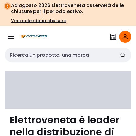
Vai alla
Vai
Ad agosto 2026 Elettroveneta osserverà delle
navigazione
alla
chiusure per il periodo estivo.
pagina
Vedi calendario chiusure
Cerca input
Elettroveneta è leader
nella distribuzione di