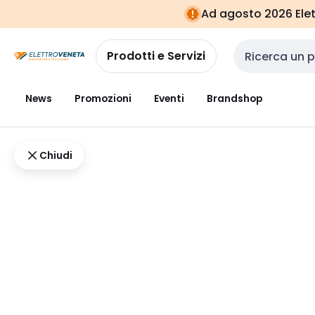
Vai alla
Vai
Ad agosto 2026 Elett
navigazione
alla
pagina
Prodotti e Servizi
Cerca input
News
Promozioni
Eventi
Brandshop
Chiudi