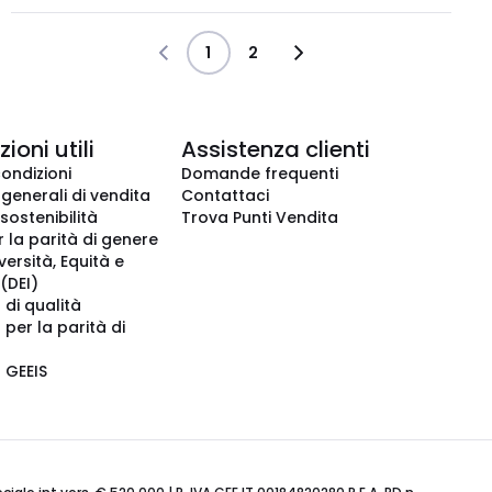
1
2
ioni utili
Assistenza clienti
condizioni
Domande frequenti
 generali di vendita
Contattaci
 sostenibilità
Trova Punti Vendita
r la parità di genere
iversità, Equità e
(DEI)
 di qualità
 per la parità di
o GEEIS