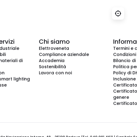
ervizi
Chi siamo
Informaz
dustriale
Elettroveneta
Termini e 
ili
Compliance aziendale
Condizioni
ateriali di
Accademia
Bilancio di
Sostenibilità
Politica pe
ion
Lavora con noi
Policy di D
smart lighting
Inclusione 
sse
Certificato
Certificato
genere
Certificat