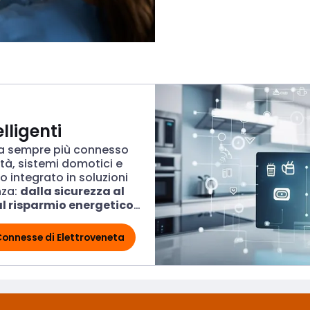
lligenti
a sempre più connesso
tà, sistemi domotici e
to integrato in soluzioni
nza:
dalla sicurezza al
l risparmio energetico
roveneta ti
rca del prodotto
 Connesse di Elettroveneta
Connessioni intelligenti