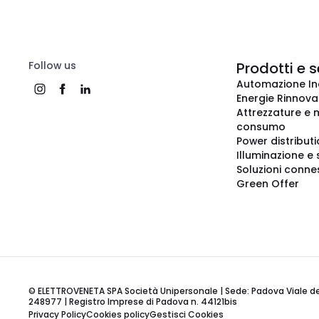
Follow us
Prodotti e s
Automazione In
Energie Rinnovab
Attrezzature e m
consumo
Power distribut
Illuminazione e 
Soluzioni conne
Green Offer
© ELETTROVENETA SPA Società Unipersonale | Sede: Padova Viale della
248977 | Registro Imprese di Padova n. 44121bis
Privacy Policy
Cookies policy
Gestisci Cookies