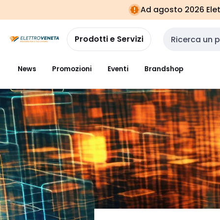
Vai alla
Vai
Ad agosto 2026 Elett
navigazione
alla
pagina
Prodotti e Servizi
Cerca input
News
Promozioni
Eventi
Brandshop