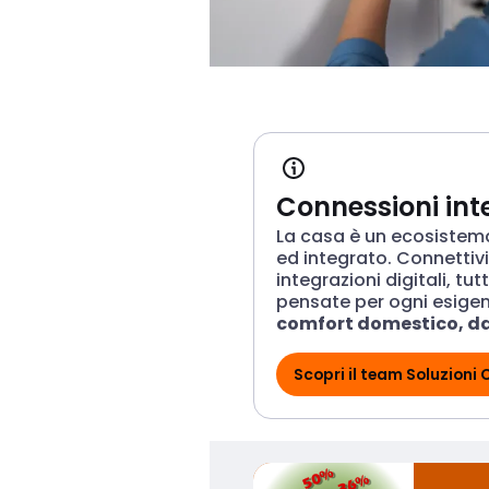
Connessioni inte
La casa è un ecosistem
ed integrato. Connettivi
integrazioni digitali, tut
pensate per ogni esige
comfort domestico, da
all'accessibilità
.
Elett
accompagna nella rice
Scopri il team Soluzioni
migliore.