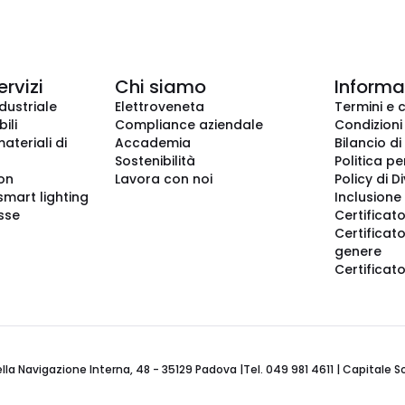
ervizi
Chi siamo
Informaz
dustriale
Elettroveneta
Termini e 
ili
Compliance aziendale
Condizioni
ateriali di
Accademia
Bilancio di
Sostenibilità
Politica pe
ion
Lavora con noi
Policy di D
smart lighting
Inclusione 
sse
Certificato
Certificato
genere
Certificat
 Navigazione Interna, 48 - 35129 Padova |Tel. 049 981 4611 | Capitale Soci