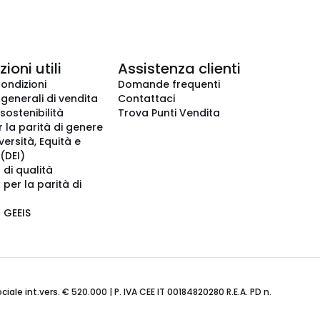
ioni utili
Assistenza clienti
condizioni
Domande frequenti
 generali di vendita
Contattaci
 sostenibilità
Trova Punti Vendita
r la parità di genere
iversità, Equità e
(DEI)
 di qualità
 per la parità di
o GEEIS
ale int.vers. € 520.000 | P. IVA CEE IT 00184820280 R.E.A. PD n.