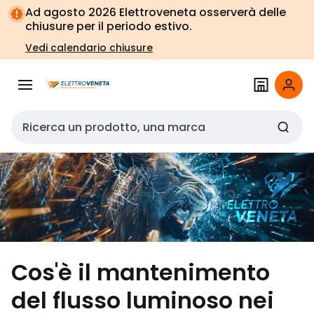
Vai alla
Vai
Ad agosto 2026 Elettroveneta osserverà delle
navigazione
alla
chiusure per il periodo estivo.
pagina
Vedi calendario chiusure
Cerca input
Cos'è il mantenimento
del flusso luminoso nei