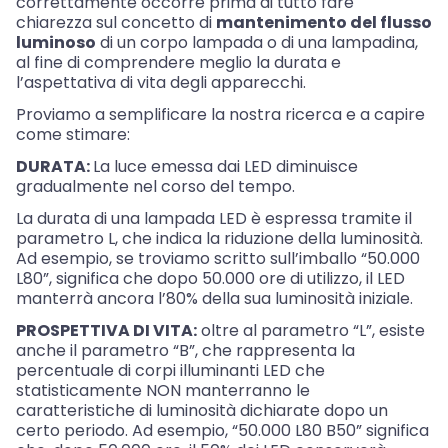
correttamente occorre prima di tutto fare
chiarezza sul concetto di
mantenimento del flusso
luminoso
di un corpo lampada o di una lampadina,
al fine di comprendere meglio la durata e
l’aspettativa di vita degli apparecchi.
Proviamo a semplificare la nostra ricerca e a capire
come stimare:
DURATA:
La luce emessa dai LED diminuisce
gradualmente nel corso del tempo.
La durata di una lampada LED è espressa tramite il
parametro L, che indica la riduzione della luminosità.
Ad esempio, se troviamo scritto sull’imballo “50.000
L80”, significa che dopo 50.000 ore di utilizzo, il LED
manterrà ancora l’80% della sua luminosità iniziale.
PROSPETTIVA DI VITA:
oltre al parametro “L”, esiste
anche il parametro “B”, che rappresenta la
percentuale di corpi illuminanti LED che
statisticamente NON manterranno le
caratteristiche di luminosità dichiarate dopo un
certo periodo. Ad esempio, “50.000 L80 B50” significa