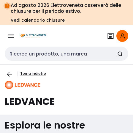
Vai alla
Vai
Ad agosto 2026 Elettroveneta osserverà delle
navigazione
alla
chiusure per il periodo estivo.
pagina
Vedi calendario chiusure
Cerca input
Torna indietro
LEDVANCE
Esplora le nostre