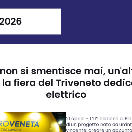
 2026
non si smentisce mai, un'alt
la fiera del Triveneto dedic
elettrico
21 aprile – L’11ª edizione di 
di un progetto nato da un’in
vincente: creare un appunt