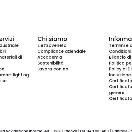
ervizi
Chi siamo
Informaz
dustriale
Elettroveneta
Termini e 
ili
Compliance aziendale
Condizioni
ateriali di
Accademia
Bilancio di
Sostenibilità
Politica pe
ion
Lavora con noi
Policy di D
smart lighting
Inclusione 
sse
Certificato
Certificato
genere
Certificat
 Navigazione Interna, 48 - 35129 Padova |Tel. 049 981 4611 | Capitale Soci