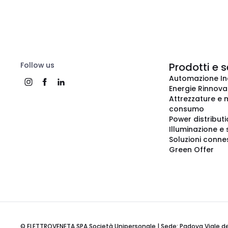
Follow us
Prodotti e s
Automazione In
Energie Rinnovab
Attrezzature e m
consumo
Power distribut
Illuminazione e 
Soluzioni conne
Green Offer
© ELETTROVENETA SPA Società Unipersonale | Sede: Padova Viale della