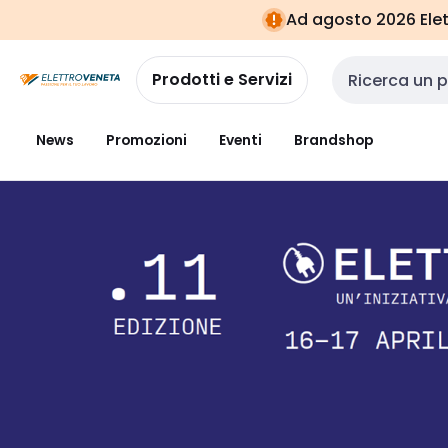
Vai alla
Vai
Ad agosto 2026 Elett
navigazione
alla
pagina
Prodotti e Servizi
Cerca input
News
Promozioni
Eventi
Brandshop