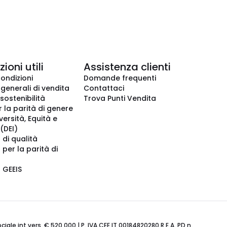
ioni utili
Assistenza clienti
condizioni
Domande frequenti
 generali di vendita
Contattaci
 sostenibilità
Trova Punti Vendita
r la parità di genere
iversità, Equità e
(DEI)
 di qualità
 per la parità di
o GEEIS
ale int.vers. € 520.000 | P. IVA CEE IT 00184820280 R.E.A. PD n.