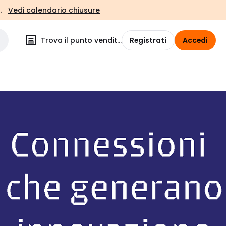
.
Vedi calendario chiusure
Trova il punto vendita
Registrati
Accedi