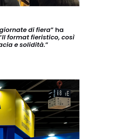
iornate di fiera
” ha
“
Il format fieristico, così
cia e solidità.
”