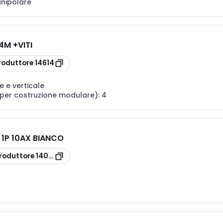
unipolare
4M +VITI
roduttore
14614
e e verticale
(per costruzione modulare):
4
 1P 10AX BIANCO
roduttore
14004