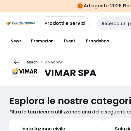
Vai alla
Vai
Ad agosto 2026 Elett
navigazione
alla
pagina
Prodotti e Servizi
Cerca input
News
Promozioni
Eventi
Brandshop
Marchi
VIMAR SPA
VIMAR SPA
Esplora le nostre categor
Filtra la tua ricerca utilizzando una delle seguenti 
Installazione civile
Soluzi