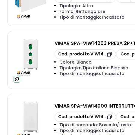
Tipologia:
Altro
Forma:
Rettangolare
Tipo di montaggio:
Incassato
VIMAR SPA
-
VIW14203 PRESA 2P+T
copia
copia
Cod. prodotto
VIW14203
Cod. p
Colore:
Bianco
Tipologia:
Tipo italiano Bipasso
Tipo di montaggio:
Incassato
VIMAR SPA
-
VIW14000 INTERRUTT
copia
copia
Cod. prodotto
VIW14000
Cod. p
Tipo di comando:
Bascula/tasto
Tipo di montaggio:
Incassato