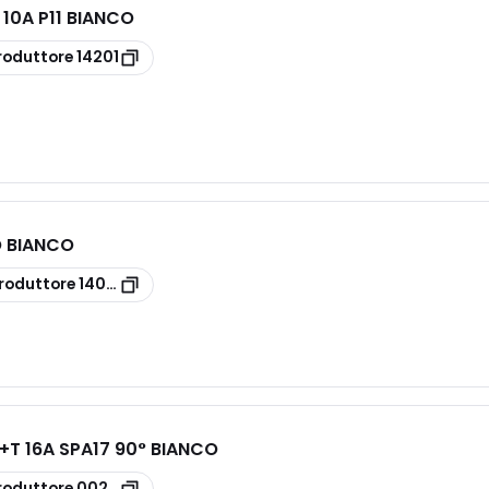
 10A P11 BIANCO
roduttore
14201
O BIANCO
roduttore
14041
+T 16A SPA17 90° BIANCO
roduttore
00207.B