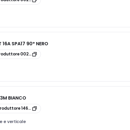
 16A SPA17 90° NERO
roduttore
00207
 3M BIANCO
roduttore
14653.01
e e verticale