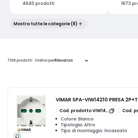
4640 prodotti
1673 pr
Mostra tutte le categorie (8)
7108 prodotti
Ordina per
VIMAR SPA
-
VIW14210 PRESA 2P+T
copia
copia
Cod. prodotto
VIW14210
Cod. p
Colore:
Bianco
Tipologia:
Altro
Tipo di montaggio:
Incassato