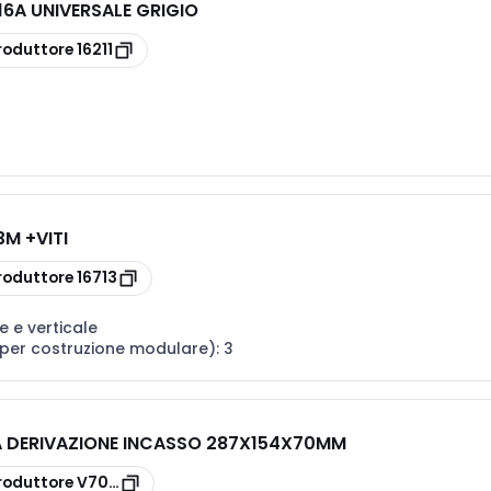
16A UNIVERSALE GRIGIO
roduttore
16211
M +VITI
roduttore
16713
e e verticale
(per costruzione modulare):
3
 DERIVAZIONE INCASSO 287X154X70MM
roduttore
V70007