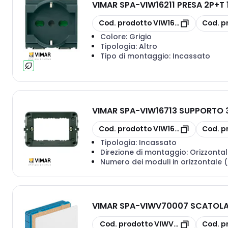
VIMAR SPA
-
VIW16211 PRESA 2P+T 
copia
copia
Cod. prodotto
VIW16211
Cod. p
Colore:
Grigio
Tipologia:
Altro
Tipo di montaggio:
Incassato
VIMAR SPA
-
VIW16713 SUPPORTO 3
copia
copia
Cod. prodotto
VIW16713
Cod. p
Tipologia:
Incassato
Direzione di montaggio:
Orizzontal
Numero dei moduli in orizzontale 
VIMAR SPA
-
VIWV70007 SCATOLA
copia
copia
Cod. prodotto
VIWV70007
Cod. p