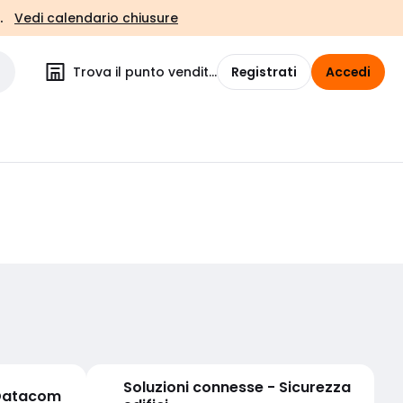
.
Vedi calendario chiusure
Trova il punto vendita
Registrati
Accedi
Soluzioni connesse - Sicurezza
 Datacom