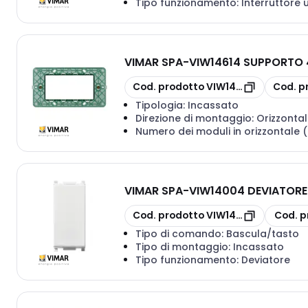
Tipo funzionamento:
Interruttore 
VIMAR SPA
-
VIW14614 SUPPORTO 
copia
copia
Cod. prodotto
VIW14614
Cod. p
Tipologia:
Incassato
Direzione di montaggio:
Orizzontal
Numero dei moduli in orizzontale 
VIMAR SPA
-
VIW14004 DEVIATORE
copia
copia
Cod. prodotto
VIW14004
Cod. p
Tipo di comando:
Bascula/tasto
Tipo di montaggio:
Incassato
Tipo funzionamento:
Deviatore