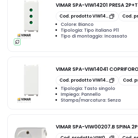
VIMAR SPA
-
VIW14201 PRESA 2P+T
copia
copia
Cod. prodotto
VIW14201
Cod. p
Colore:
Bianco
Tipologia:
Tipo italiano P11
Tipo di montaggio:
Incassato
VIMAR SPA
-
VIW14041 COPRIFOR
copia
copia
Cod. prodotto
VIW14041
Cod. p
Tipologia:
Tasto singolo
Impiego:
Pannello
Stampa/marcatura:
Senza
VIMAR SPA
-
VIW00207.B SPINA 2P
copia
copia
Cod. prodotto
VIW00207.B
Cod. p