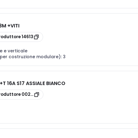
M +VITI
roduttore
14613
e e verticale
(per costruzione modulare):
3
+T 16A S17 ASSIALE BIANCO
roduttore
00202.B