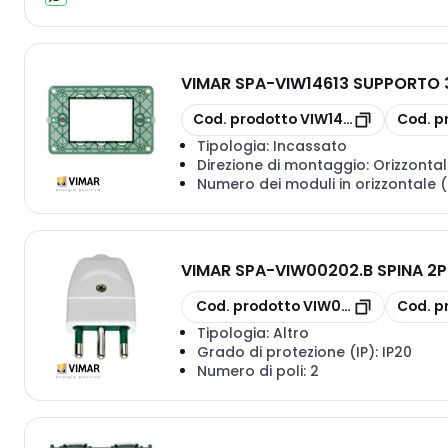
VIMAR SPA
-
VIW14613 SUPPORTO 3
copia
copia
Cod. prodotto
VIW14613
Cod. p
Tipologia:
Incassato
Direzione di montaggio:
Orizzontal
Numero dei moduli in orizzontale 
VIMAR SPA
-
VIW00202.B SPINA 2P
copia
copia
Cod. prodotto
VIW00202.B
Cod. p
Tipologia:
Altro
Grado di protezione (IP):
IP20
Numero di poli:
2