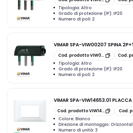
Tipologia:
Altro
Grado di protezione (IP):
IP20
Numero di poli:
2
VIMAR SPA
-
VIW00207 SPINA 2P+T
copia
copia
Cod. prodotto
VIW00207
Cod. p
Tipologia:
Altro
Grado di protezione (IP):
IP20
Numero di poli:
2
VIMAR SPA
-
VIW14653.01 PLACCA
copia
copia
Cod. prodotto
VIW14653.01
Cod. p
Colore:
Bianco
Direzione di montaggio:
Orizzontal
Numero di unità:
3