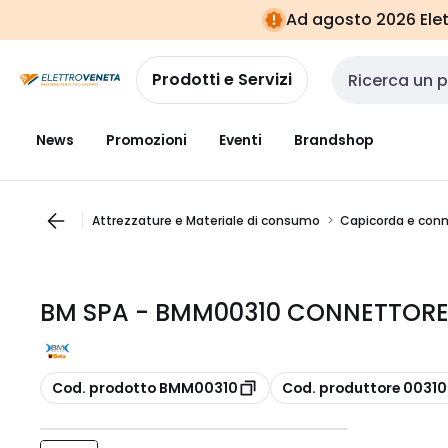
Vai alla
Vai
Ad agosto 2026 Elett
navigazione
alla
pagina
Prodotti e Servizi
Cerca input
News
Promozioni
Eventi
Brandshop
Attrezzature e Materiale di consumo
Capicorda e conn
BM SPA - BMM00310 CONNETTOR
copia
copia
Cod. prodotto BMM00310
Cod. produttore 00310