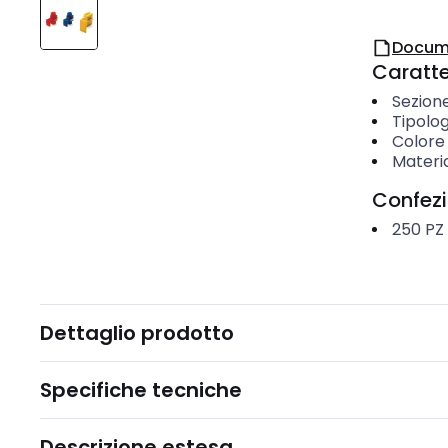
Docum
Caratter
Sezion
Tipolog
Colore 
Materia
Confez
250
PZ
Dettaglio prodotto
Specifiche tecniche
Descrizione estesa