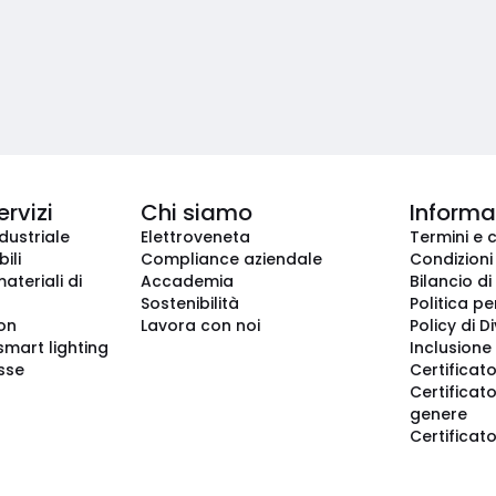
ervizi
Chi siamo
Informaz
dustriale
Elettroveneta
Termini e 
ili
Compliance aziendale
Condizioni
ateriali di
Accademia
Bilancio di
Sostenibilità
Politica pe
ion
Lavora con noi
Policy di D
smart lighting
Inclusione 
sse
Certificato
Certificato
genere
Certificat