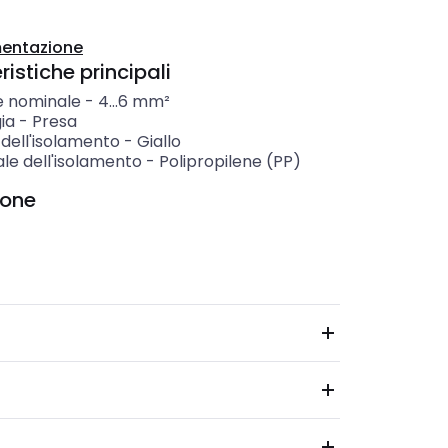
entazione
istiche principali
e nominale
-
4...6
mm²
ia
-
Presa
dell'isolamento
-
Giallo
le dell'isolamento
-
Polipropilene (PP)
ione