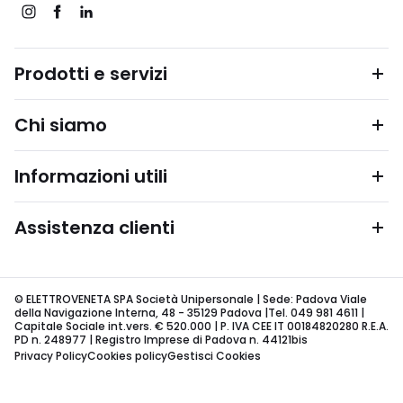
Prodotti e servizi
Chi siamo
Informazioni utili
Assistenza clienti
© ELETTROVENETA SPA Società Unipersonale | Sede: Padova Viale
della Navigazione Interna, 48 - 35129 Padova |Tel. 049 981 4611 |
Capitale Sociale int.vers. € 520.000 | P. IVA CEE IT 00184820280 R.E.A.
PD n. 248977 | Registro Imprese di Padova n. 44121bis
Privacy Policy
Cookies policy
Gestisci Cookies