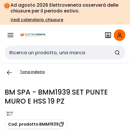
Vai alla
Vai
Ad agosto 2026 Elettroveneta osserverà delle
navigazione
alla
chiusure per il periodo estivo.
pagina
Vedi calendario chiusure
Cerca input
Torna indietro
BM SPA - BMM1939 SET PUNTE
MURO E HSS 19 PZ
copia
Cod. prodotto BMM1939