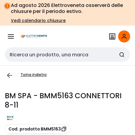
Vai alla
Vai
Ad agosto 2026 Elettroveneta osserverà delle
navigazione
alla
chiusure per il periodo estivo.
pagina
Vedi calendario chiusure
Cerca input
Torna indietro
BM SPA - BMM5163 CONNETTORI
8-11
copia
Cod. prodotto BMM5163