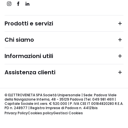
Prodotti e servizi
Chi siamo
Informazioni utili
Assistenza clienti
© ELETTROVENETA SPA Società Unipersonale | Sede: Padova Viale
della Navigazione Interna, 48 - 35129 Padova |Tel. 049 981 4611 |
Capitale Sociale int.vers. € 520.000 | P. IVA CEE IT 00184820280 R.E.A.
PD n. 248977 | Registro Imprese di Padova n. 44121bis
Privacy Policy
Cookies policy
Gestisci Cookies