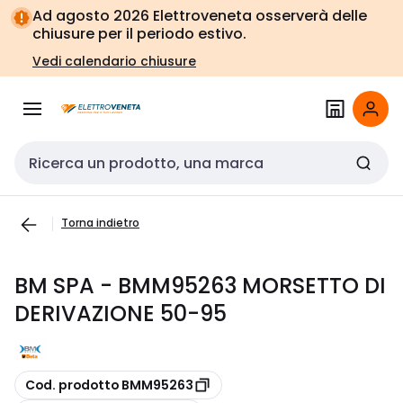
Vai alla
Vai
Ad agosto 2026 Elettroveneta osserverà delle
navigazione
alla
chiusure per il periodo estivo.
pagina
Vedi calendario chiusure
Cerca input
Torna indietro
BM SPA - BMM95263 MORSETTO DI
DERIVAZIONE 50-95
copia
Cod. prodotto BMM95263