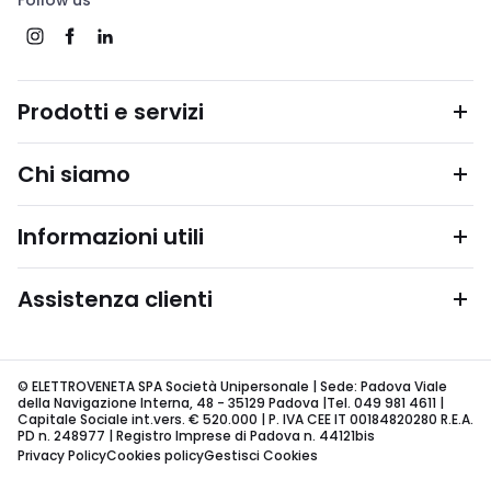
Follow us
Prodotti e servizi
Chi siamo
Informazioni utili
Assistenza clienti
© ELETTROVENETA SPA Società Unipersonale | Sede: Padova Viale
della Navigazione Interna, 48 - 35129 Padova |Tel. 049 981 4611 |
Capitale Sociale int.vers. € 520.000 | P. IVA CEE IT 00184820280 R.E.A.
PD n. 248977 | Registro Imprese di Padova n. 44121bis
Privacy Policy
Cookies policy
Gestisci Cookies