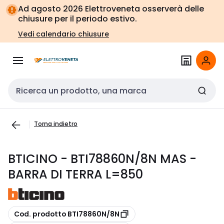
Vai alla
Vai
Ad agosto 2026 Elettroveneta osserverà delle
navigazione
alla
chiusure per il periodo estivo.
pagina
Vedi calendario chiusure
Cerca input
Torna indietro
BTICINO - BTI78860N/8N MAS -
BARRA DI TERRA L=850
copia
Cod. prodotto BTI78860N/8N