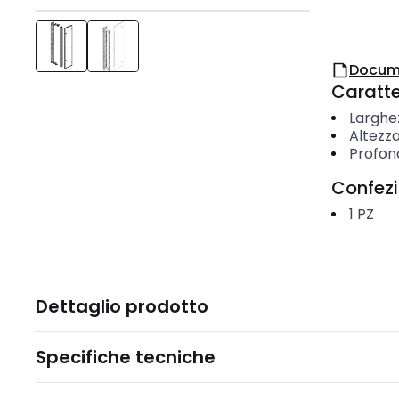
Docum
Caratter
Larghe
Altezz
Profon
Confez
1
PZ
Dettaglio prodotto
Specifiche tecniche