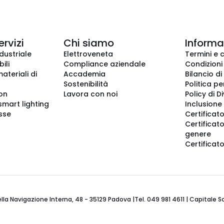
ervizi
Chi siamo
Informaz
dustriale
Elettroveneta
Termini e 
ili
Compliance aziendale
Condizioni
ateriali di
Accademia
Bilancio di
Sostenibilità
Politica pe
ion
Lavora con noi
Policy di D
smart lighting
Inclusione 
sse
Certificato
Certificato
genere
Certificat
 Navigazione Interna, 48 - 35129 Padova |Tel. 049 981 4611 | Capitale Soci