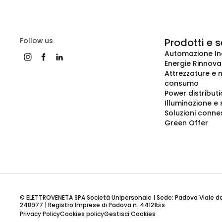
Follow us
Prodotti e s
Automazione In
Energie Rinnovab
Attrezzature e m
consumo
Power distribut
Illuminazione e 
Soluzioni conne
Green Offer
© ELETTROVENETA SPA Società Unipersonale | Sede: Padova Viale della
248977 | Registro Imprese di Padova n. 44121bis
Privacy Policy
Cookies policy
Gestisci Cookies