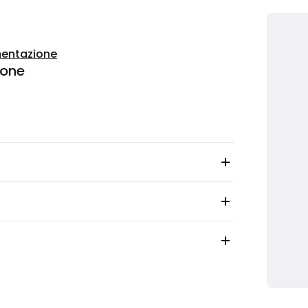
entazione
ione