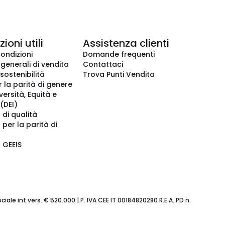
ioni utili
Assistenza clienti
condizioni
Domande frequenti
 generali di vendita
Contattaci
 sostenibilità
Trova Punti Vendita
r la parità di genere
iversità, Equità e
(DEI)
 di qualità
 per la parità di
o GEEIS
ale int.vers. € 520.000 | P. IVA CEE IT 00184820280 R.E.A. PD n.