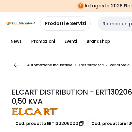
Vai alla
Vai
Ad agosto 2026 Elett
navigazione
alla
pagina
Prodotti e Servizi
Cerca input
News
Promozioni
Eventi
Brandshop
Automazione industriale
Trasformatori
Variatore di
ELCART DISTRIBUTION - ERT13020
0,50 KVA
copia
copia
Cod. prodotto ERT130206000
Cod. produttore 