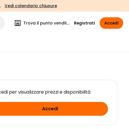
.
Vedi calendario chiusure
Trova il punto vendita
Registrati
Accedi
edi per visualizzare prezzi e disponibilità
Accedi