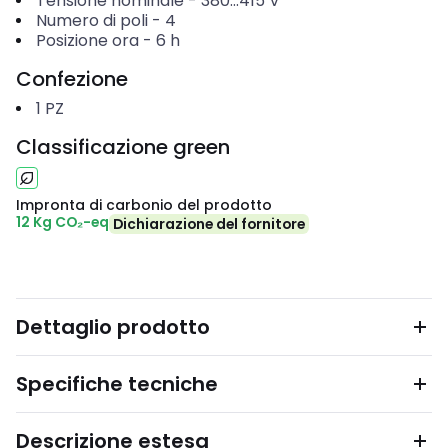
Tensione nominale
-
380...415
V
Numero di poli
-
4
Posizione ora
-
6
h
Confezione
1
PZ
Classificazione green
Impronta di carbonio del prodotto
12 Kg CO₂-eq
Dichiarazione del fornitore
Dettaglio prodotto
Specifiche tecniche
Descrizione estesa