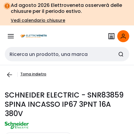
Vai alla
Vai
Ad agosto 2026 Elettroveneta osserverà delle
navigazione
alla
chiusure per il periodo estivo.
pagina
Vedi calendario chiusure
Cerca input
Torna indietro
SCHNEIDER ELECTRIC - SNR83859
SPINA INCASSO IP67 3PNT 16A
380V