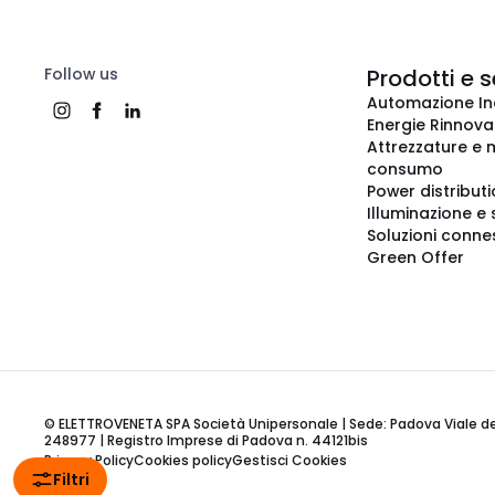
Follow us
Prodotti e s
Automazione In
Energie Rinnovab
Attrezzature e m
consumo
Power distribut
Illuminazione e 
Soluzioni conne
Green Offer
© ELETTROVENETA SPA Società Unipersonale | Sede: Padova Viale della
248977 | Registro Imprese di Padova n. 44121bis
Privacy Policy
Cookies policy
Gestisci Cookies
Filtri