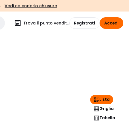
.
Vedi calendario chiusure
Trova il punto vendita
Registrati
Accedi
Lista
Griglia
Tabella