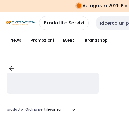
Vai alla
Vai
Ad agosto 2026 Elett
navigazione
alla
pagina
Prodotti e Servizi
Cerca input
News
Promozioni
Eventi
Brandshop
prodotto
Ordina per