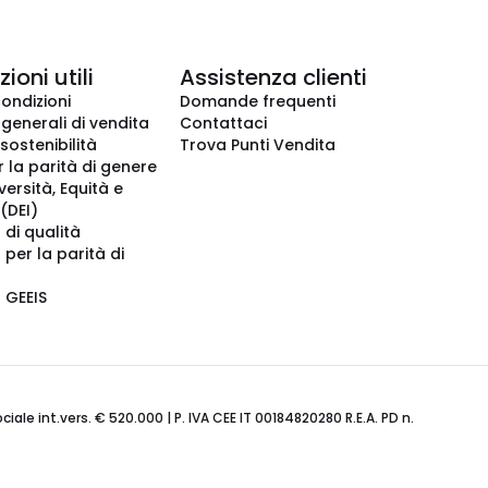
ioni utili
Assistenza clienti
condizioni
Domande frequenti
 generali di vendita
Contattaci
 sostenibilità
Trova Punti Vendita
r la parità di genere
iversità, Equità e
(DEI)
 di qualità
 per la parità di
o GEEIS
ale int.vers. € 520.000 | P. IVA CEE IT 00184820280 R.E.A. PD n.