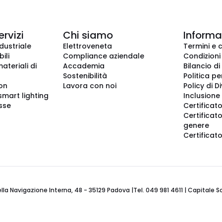
ervizi
Chi siamo
Informaz
dustriale
Elettroveneta
Termini e 
ili
Compliance aziendale
Condizioni
ateriali di
Accademia
Bilancio di
Sostenibilità
Politica pe
ion
Lavora con noi
Policy di D
smart lighting
Inclusione 
sse
Certificato
Certificato
genere
Certificat
 Navigazione Interna, 48 - 35129 Padova |Tel. 049 981 4611 | Capitale Soci