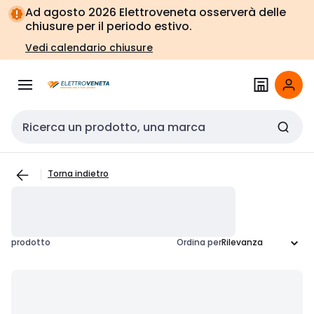
Vai alla
Vai
Ad agosto 2026 Elettroveneta osserverà delle
navigazione
alla
chiusure per il periodo estivo.
pagina
Vedi calendario chiusure
Cerca input
Torna indietro
prodotto
Ordina per