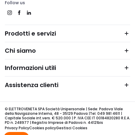
Follow us
Prodotti e servizi
Chi siamo
Informazioni utili
Assistenza clienti
© ELETTROVENETA SPA Società Unipersonale | Sede: Padova Viale
della Navigazione Interna, 48 - 35129 Padova |Tel. 049 981 4611 |
Capitale Sociale int.vers. € 520.000 | P. IVA CEE IT 00184820280 R.E.A.
PD n. 248977 | Registro Imprese di Padova n. 44121bis
Privacy Policy
Cookies policy
Gestisci Cookies