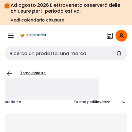
Vai alla
Vai
Ad agosto 2026 Elettroveneta osserverà delle
navigazione
alla
chiusure per il periodo estivo.
pagina
Vedi calendario chiusure
Cerca input
Torna indietro
prodotto
Ordina per