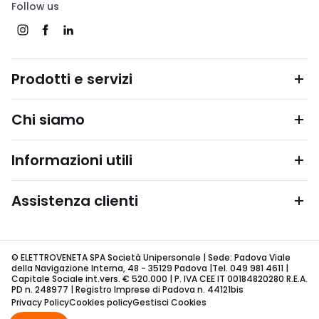
Follow us
Prodotti e servizi
Chi siamo
Informazioni utili
Assistenza clienti
© ELETTROVENETA SPA Società Unipersonale | Sede: Padova Viale
della Navigazione Interna, 48 - 35129 Padova |Tel. 049 981 4611 |
Capitale Sociale int.vers. € 520.000 | P. IVA CEE IT 00184820280 R.E.A.
PD n. 248977 | Registro Imprese di Padova n. 44121bis
Privacy Policy
Cookies policy
Gestisci Cookies