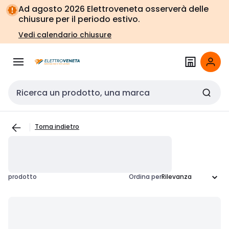
Vai alla
Vai
Ad agosto 2026 Elettroveneta osserverà delle
navigazione
alla
chiusure per il periodo estivo.
pagina
Vedi calendario chiusure
Cerca input
Torna indietro
prodotto
Ordina per