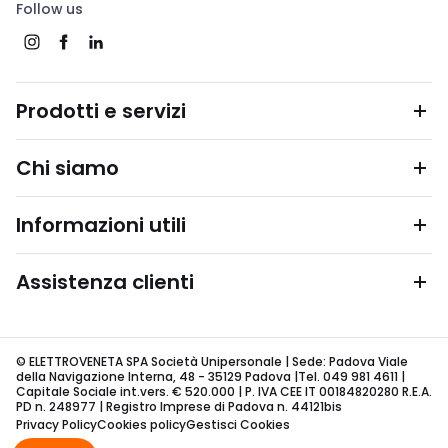
Follow us
Prodotti e servizi
Chi siamo
Informazioni utili
Assistenza clienti
© ELETTROVENETA SPA Società Unipersonale | Sede: Padova Viale
della Navigazione Interna, 48 - 35129 Padova |Tel. 049 981 4611 |
Capitale Sociale int.vers. € 520.000 | P. IVA CEE IT 00184820280 R.E.A.
PD n. 248977 | Registro Imprese di Padova n. 44121bis
Privacy Policy
Cookies policy
Gestisci Cookies