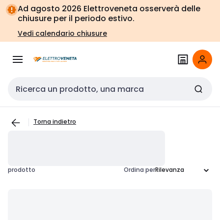
Vai alla
Vai
Ad agosto 2026 Elettroveneta osserverà delle
navigazione
alla
chiusure per il periodo estivo.
pagina
Vedi calendario chiusure
Cerca input
Torna indietro
prodotto
Ordina per