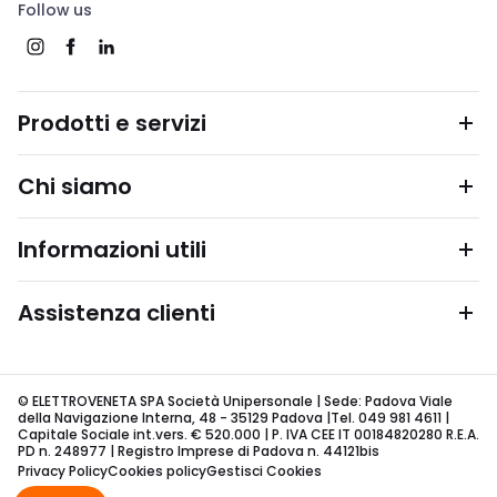
Follow us
Prodotti e servizi
Chi siamo
Informazioni utili
Assistenza clienti
© ELETTROVENETA SPA Società Unipersonale | Sede: Padova Viale
della Navigazione Interna, 48 - 35129 Padova |Tel. 049 981 4611 |
Capitale Sociale int.vers. € 520.000 | P. IVA CEE IT 00184820280 R.E.A.
PD n. 248977 | Registro Imprese di Padova n. 44121bis
Privacy Policy
Cookies policy
Gestisci Cookies