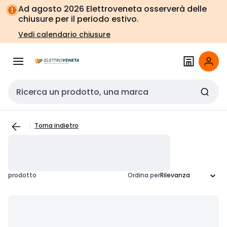
Vai alla
Vai
Ad agosto 2026 Elettroveneta osserverà delle
navigazione
alla
chiusure per il periodo estivo.
pagina
Vedi calendario chiusure
Cerca input
Torna indietro
prodotto
Ordina per