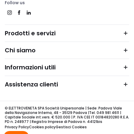
Follow us
Prodotti e servizi
Chi siamo
Informazioni utili
Assistenza clienti
© ELETTROVENETA SPA Società Unipersonale | Sede: Padova Viale
della Navigazione Interna, 48 - 35129 Padova |Tel. 049 981 4611 |
Capitale Sociale int.vers. € 520.000 | P. IVA CEE IT 00184820280 R.E.A.
PD n. 248977 | Registro Imprese di Padova n. 44121bis
Privacy Policy
Cookies policy
Gestisci Cookies