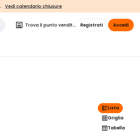
.
Vedi calendario chiusure
Trova il punto vendita
Registrati
Accedi
Lista
Griglia
Tabella