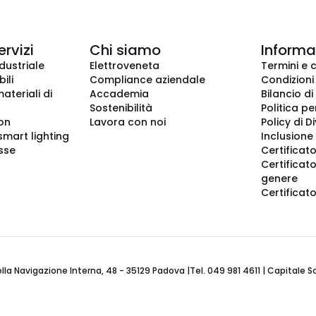
ervizi
Chi siamo
Informaz
dustriale
Elettroveneta
Termini e 
ili
Compliance aziendale
Condizioni
ateriali di
Accademia
Bilancio di
Sostenibilità
Politica pe
ion
Lavora con noi
Policy di D
smart lighting
Inclusione 
sse
Certificato
Certificato
genere
Certificat
 Navigazione Interna, 48 - 35129 Padova |Tel. 049 981 4611 | Capitale Soci