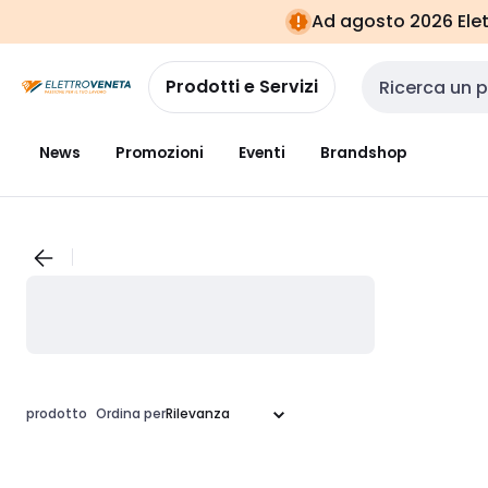
Vai alla
Vai
Ad agosto 2026 Elett
navigazione
alla
pagina
Prodotti e Servizi
Cerca input
News
Promozioni
Eventi
Brandshop
prodotto
Ordina per