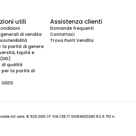
ioni utili
Assistenza clienti
condizioni
Domande frequenti
 generali di vendita
Contattaci
 sostenibilità
Trova Punti Vendita
r la parità di genere
iversità, Equità e
(DEI)
 di qualità
 per la parità di
o GEEIS
ale int.vers. € 520.000 | P. IVA CEE IT 00184820280 R.E.A. PD n.