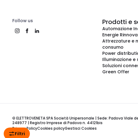
Follow us
Prodotti e s
Automazione In
Energie Rinnovab
Attrezzature e m
consumo
Power distribut
Illuminazione e 
Soluzioni conne
Green Offer
© ELETTROVENETA SPA Società Unipersonale | Sede: Padova Viale della
248977 | Registro Imprese di Padova n. 44121bis
Privacy Policy
Cookies policy
Gestisci Cookies
Filtri