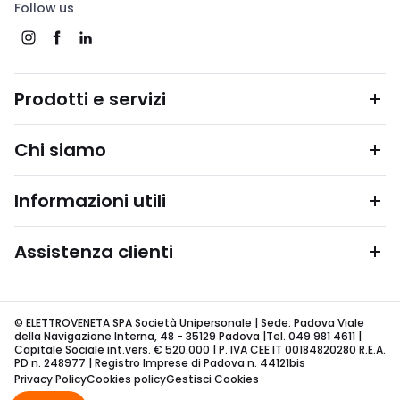
Follow us
Prodotti e servizi
Chi siamo
Informazioni utili
Assistenza clienti
© ELETTROVENETA SPA Società Unipersonale | Sede: Padova Viale
della Navigazione Interna, 48 - 35129 Padova |Tel. 049 981 4611 |
Capitale Sociale int.vers. € 520.000 | P. IVA CEE IT 00184820280 R.E.A.
PD n. 248977 | Registro Imprese di Padova n. 44121bis
Privacy Policy
Cookies policy
Gestisci Cookies