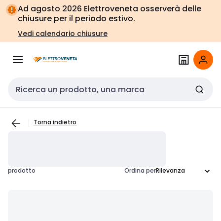
Vai alla
Vai
Ad agosto 2026 Elettroveneta osserverà delle
navigazione
alla
chiusure per il periodo estivo.
pagina
Vedi calendario chiusure
Cerca input
Torna indietro
prodotto
Ordina per