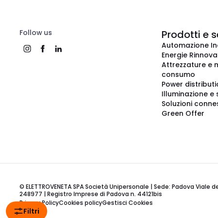
Follow us
Prodotti e s
Automazione In
Energie Rinnovab
Attrezzature e m
consumo
Power distribut
Illuminazione e 
Soluzioni conne
Green Offer
© ELETTROVENETA SPA Società Unipersonale | Sede: Padova Viale della
248977 | Registro Imprese di Padova n. 44121bis
Privacy Policy
Cookies policy
Gestisci Cookies
Filtri