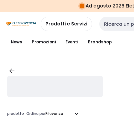
Vai alla
Vai
Ad agosto 2026 Elett
navigazione
alla
pagina
Prodotti e Servizi
Cerca input
News
Promozioni
Eventi
Brandshop
prodotto
Ordina per