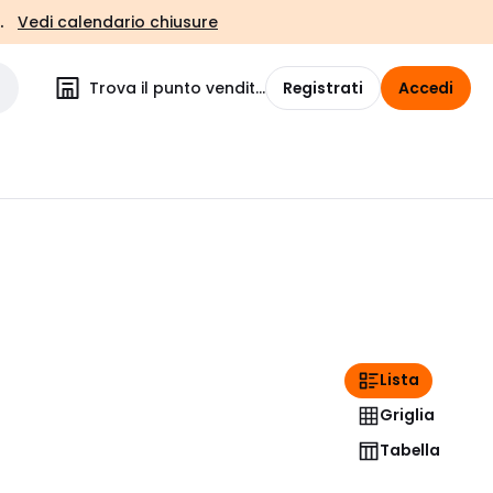
.
Vedi calendario chiusure
Trova il punto vendita
Registrati
Accedi
Lista
Griglia
Tabella