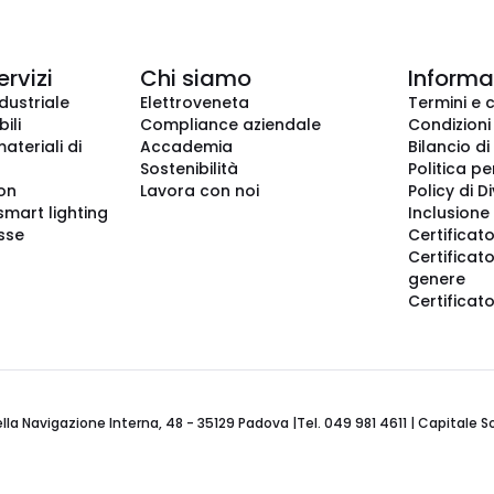
ervizi
Chi siamo
Informaz
dustriale
Elettroveneta
Termini e 
ili
Compliance aziendale
Condizioni
ateriali di
Accademia
Bilancio di
Sostenibilità
Politica pe
ion
Lavora con noi
Policy di D
smart lighting
Inclusione 
sse
Certificato
Certificato
genere
Certificat
 Navigazione Interna, 48 - 35129 Padova |Tel. 049 981 4611 | Capitale Soci