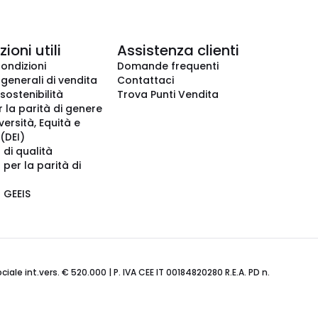
ioni utili
Assistenza clienti
condizioni
Domande frequenti
 generali di vendita
Contattaci
 sostenibilità
Trova Punti Vendita
r la parità di genere
iversità, Equità e
(DEI)
 di qualità
 per la parità di
o GEEIS
ale int.vers. € 520.000 | P. IVA CEE IT 00184820280 R.E.A. PD n.