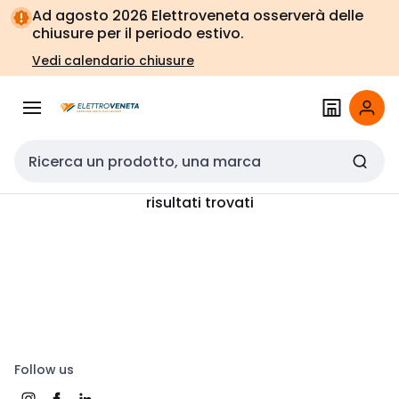
Vai alla
Vai
Ad agosto 2026 Elettroveneta osserverà delle
navigazione
alla
chiusure per il periodo estivo.
pagina
Vedi calendario chiusure
Cerca input
risultati trovati
Follow us