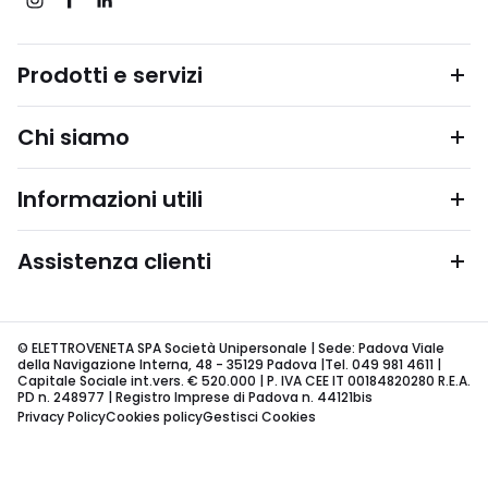
Prodotti e servizi
Chi siamo
Informazioni utili
Assistenza clienti
© ELETTROVENETA SPA Società Unipersonale | Sede: Padova Viale
della Navigazione Interna, 48 - 35129 Padova |Tel. 049 981 4611 |
Capitale Sociale int.vers. € 520.000 | P. IVA CEE IT 00184820280 R.E.A.
PD n. 248977 | Registro Imprese di Padova n. 44121bis
Privacy Policy
Cookies policy
Gestisci Cookies