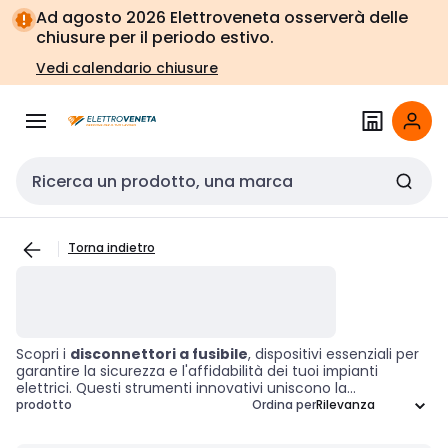
Vai alla
Vai
Ad agosto 2026 Elettroveneta osserverà delle
navigazione
alla
chiusure per il periodo estivo.
pagina
Vedi calendario chiusure
Cerca input
Torna indietro
Scopri i
disconnettori a fusibile
, dispositivi essenziali per
garantire la sicurezza e l'affidabilità dei tuoi impianti
elettrici. Questi strumenti innovativi uniscono la
funzionalità di un fusibile e di un interruttore all'interno di
prodotto
Ordina per
un
involucro protettivo
, offrendo una protezione
efficace contro le sovracorrenti e facilitando le operazioni