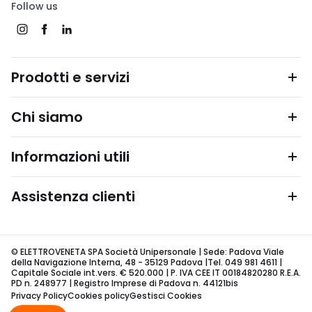
Follow us
Prodotti e servizi
Chi siamo
Informazioni utili
Assistenza clienti
© ELETTROVENETA SPA Società Unipersonale | Sede: Padova Viale
della Navigazione Interna, 48 - 35129 Padova |Tel. 049 981 4611 |
Capitale Sociale int.vers. € 520.000 | P. IVA CEE IT 00184820280 R.E.A.
PD n. 248977 | Registro Imprese di Padova n. 44121bis
Privacy Policy
Cookies policy
Gestisci Cookies