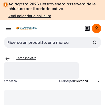
Vai alla
Vai
Ad agosto 2026 Elettroveneta osserverà delle
navigazione
alla
chiusure per il periodo estivo.
pagina
Vedi calendario chiusure
Cerca input
Torna indietro
prodotto
Ordina per