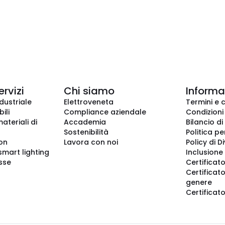
ervizi
Chi siamo
Informaz
dustriale
Elettroveneta
Termini e 
ili
Compliance aziendale
Condizioni
ateriali di
Accademia
Bilancio di
Sostenibilità
Politica pe
ion
Lavora con noi
Policy di D
smart lighting
Inclusione 
sse
Certificato
Certificato
genere
Certificat