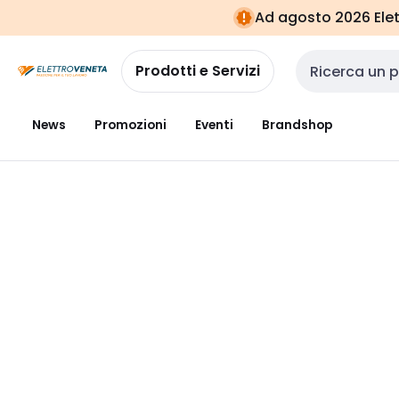
Vai alla
Vai
Ad agosto 2026 Elett
navigazione
alla
pagina
Prodotti e Servizi
Cerca input
News
Promozioni
Eventi
Brandshop