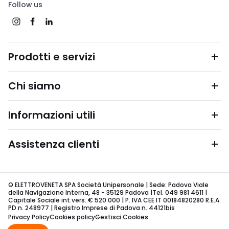
Follow us
Prodotti e servizi
Chi siamo
Informazioni utili
Assistenza clienti
© ELETTROVENETA SPA Società Unipersonale | Sede: Padova Viale
della Navigazione Interna, 48 - 35129 Padova |Tel. 049 981 4611 |
Capitale Sociale int.vers. € 520.000 | P. IVA CEE IT 00184820280 R.E.A.
PD n. 248977 | Registro Imprese di Padova n. 44121bis
Privacy Policy
Cookies policy
Gestisci Cookies