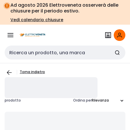
Vai alla
Vai
Ad agosto 2026 Elettroveneta osserverà delle
navigazione
alla
chiusure per il periodo estivo.
pagina
Vedi calendario chiusure
Cerca input
Torna indietro
prodotto
Ordina per