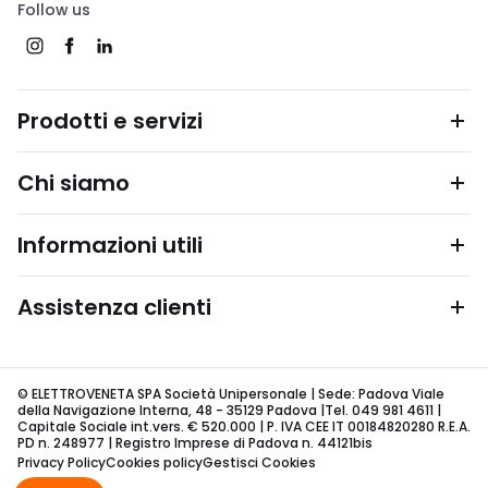
Follow us
Prodotti e servizi
Chi siamo
Informazioni utili
Assistenza clienti
© ELETTROVENETA SPA Società Unipersonale | Sede: Padova Viale
della Navigazione Interna, 48 - 35129 Padova |Tel. 049 981 4611 |
Capitale Sociale int.vers. € 520.000 | P. IVA CEE IT 00184820280 R.E.A.
PD n. 248977 | Registro Imprese di Padova n. 44121bis
Privacy Policy
Cookies policy
Gestisci Cookies