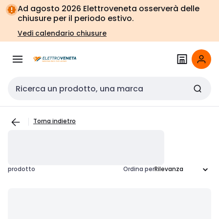
Vai alla
Vai
Ad agosto 2026 Elettroveneta osserverà delle
navigazione
alla
chiusure per il periodo estivo.
pagina
Vedi calendario chiusure
Cerca input
Torna indietro
prodotto
Ordina per