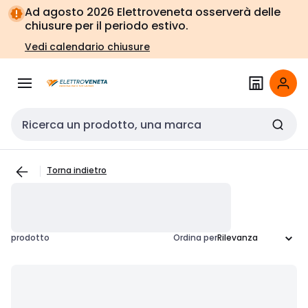
Vai alla
Vai
Ad agosto 2026 Elettroveneta osserverà delle
navigazione
alla
chiusure per il periodo estivo.
pagina
Vedi calendario chiusure
Cerca input
Torna indietro
prodotto
Ordina per