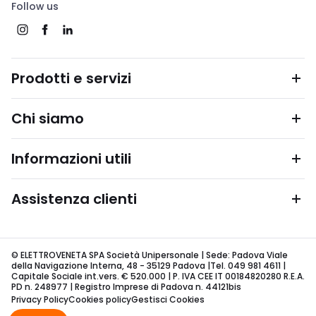
Follow us
Prodotti e servizi
Chi siamo
Informazioni utili
Assistenza clienti
© ELETTROVENETA SPA Società Unipersonale | Sede: Padova Viale
della Navigazione Interna, 48 - 35129 Padova |Tel. 049 981 4611 |
Capitale Sociale int.vers. € 520.000 | P. IVA CEE IT 00184820280 R.E.A.
PD n. 248977 | Registro Imprese di Padova n. 44121bis
Privacy Policy
Cookies policy
Gestisci Cookies