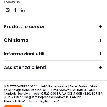
Follow us
Prodotti e servizi
Chi siamo
Informazioni utili
Assistenza clienti
© ELETTROVENETA SPA Società Unipersonale | Sede: Padova Viale
della Navigazione Interna, 48 - 35129 Padova |Tel. 049 981 4611 |
Capitale Sociale int.vers. € 520.000 | P. IVA CEE IT 00184820280 R.E.A.
PD n. 248977 | Registro Imprese di Padova n. 44121bis
Privacy Policy
Cookies policy
Gestisci Cookies