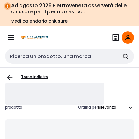
Vai alla
Vai
Ad agosto 2026 Elettroveneta osserverà delle
navigazione
alla
chiusure per il periodo estivo.
pagina
Vedi calendario chiusure
Cerca input
Torna indietro
prodotto
Ordina per