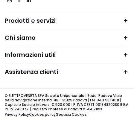
Prodotti e servizi
Chi siamo
Informazioni utili
Assistenza clienti
© ELETTROVENETA SPA Società Unipersonale | Sede: Padova Viale
della Navigazione Interna, 48 - 35129 Padova |Tel. 049 981 4611 |
Capitale Sociale int.vers. € 520.000 | P. IVA CEE IT 00184820280 R.E.A.
PD n. 248977 | Registro Imprese di Padova n. 44121bis
Privacy Policy
Cookies policy
Gestisci Cookies