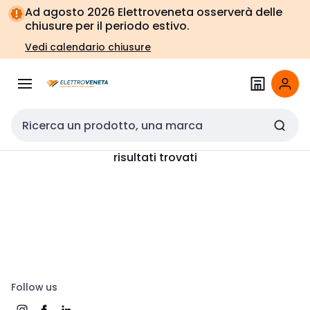
Vai alla
Vai
Ad agosto 2026 Elettroveneta osserverà delle
navigazione
alla
chiusure per il periodo estivo.
pagina
Vedi calendario chiusure
Cerca input
risultati trovati
Follow us