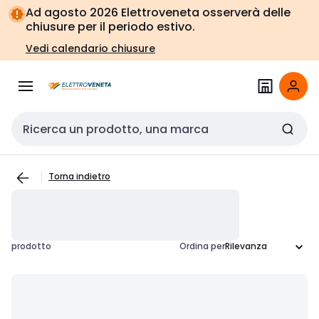
Vai alla
Vai
Ad agosto 2026 Elettroveneta osserverà delle
navigazione
alla
chiusure per il periodo estivo.
pagina
Vedi calendario chiusure
Cerca input
Torna indietro
prodotto
Ordina per