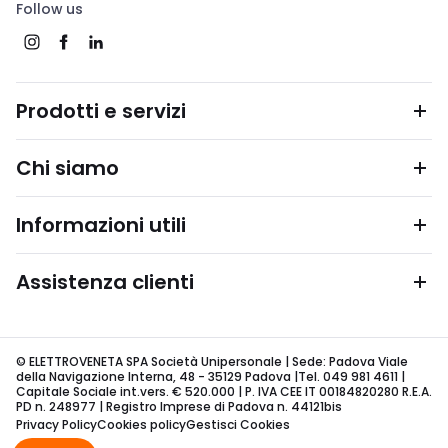
Follow us
Prodotti e servizi
Chi siamo
Informazioni utili
Assistenza clienti
© ELETTROVENETA SPA Società Unipersonale | Sede: Padova Viale
della Navigazione Interna, 48 - 35129 Padova |Tel. 049 981 4611 |
Capitale Sociale int.vers. € 520.000 | P. IVA CEE IT 00184820280 R.E.A.
PD n. 248977 | Registro Imprese di Padova n. 44121bis
Privacy Policy
Cookies policy
Gestisci Cookies