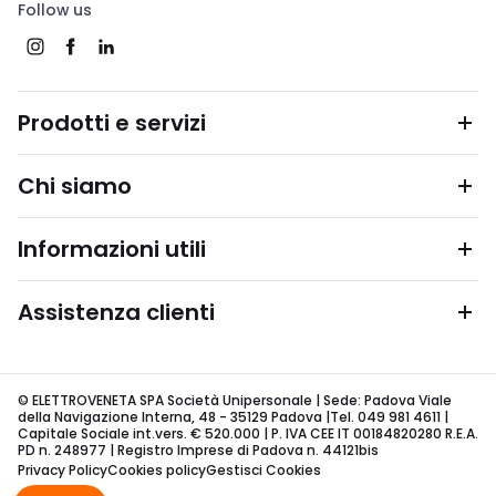
Follow us
Prodotti e servizi
Chi siamo
Informazioni utili
Assistenza clienti
© ELETTROVENETA SPA Società Unipersonale | Sede: Padova Viale
della Navigazione Interna, 48 - 35129 Padova |Tel. 049 981 4611 |
Capitale Sociale int.vers. € 520.000 | P. IVA CEE IT 00184820280 R.E.A.
PD n. 248977 | Registro Imprese di Padova n. 44121bis
Privacy Policy
Cookies policy
Gestisci Cookies