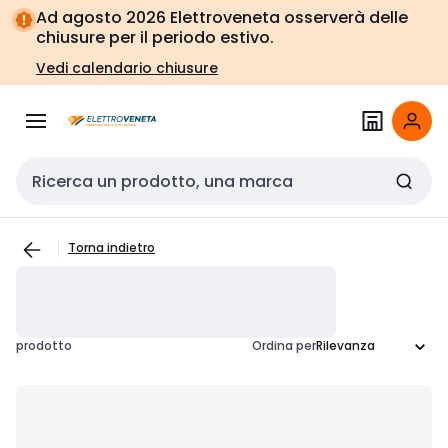
Vai alla
Vai
Ad agosto 2026 Elettroveneta osserverà delle
navigazione
alla
chiusure per il periodo estivo.
pagina
Vedi calendario chiusure
Cerca input
Torna indietro
prodotto
Ordina per