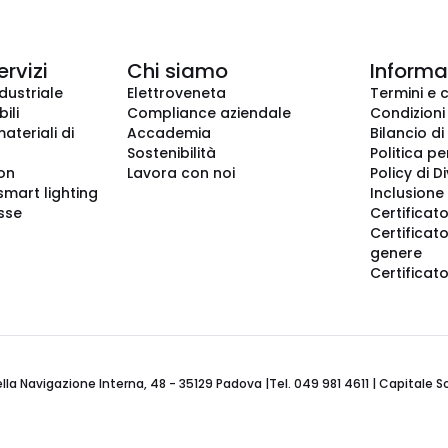
ervizi
Chi siamo
Informaz
dustriale
Elettroveneta
Termini e 
ili
Compliance aziendale
Condizioni
ateriali di
Accademia
Bilancio di
Sostenibilità
Politica pe
ion
Lavora con noi
Policy di D
smart lighting
Inclusione 
sse
Certificato
Certificato
genere
Certificat
 Navigazione Interna, 48 - 35129 Padova |Tel. 049 981 4611 | Capitale Soci