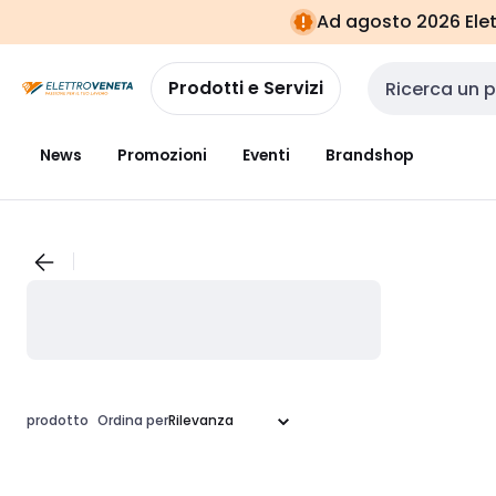
Vai alla
Vai
Ad agosto 2026 Elett
navigazione
alla
pagina
Prodotti e Servizi
Cerca input
News
Promozioni
Eventi
Brandshop
prodotto
Ordina per