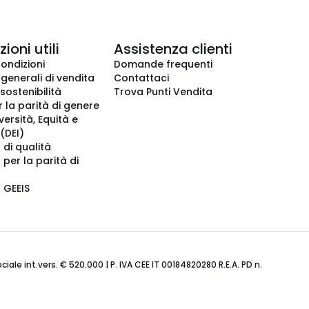
ioni utili
Assistenza clienti
condizioni
Domande frequenti
 generali di vendita
Contattaci
 sostenibilità
Trova Punti Vendita
r la parità di genere
iversità, Equità e
(DEI)
 di qualità
 per la parità di
o GEEIS
ale int.vers. € 520.000 | P. IVA CEE IT 00184820280 R.E.A. PD n.