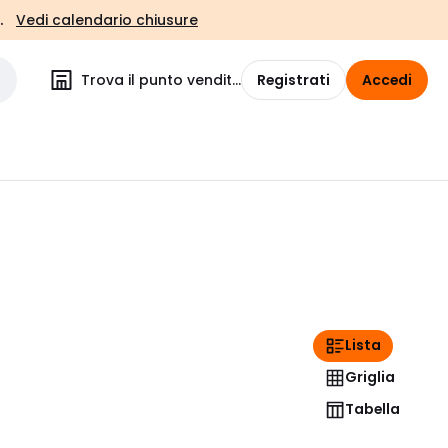
.
Vedi calendario chiusure
Trova il punto vendita
Registrati
Accedi
Lista
Griglia
Tabella