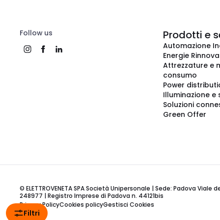
Follow us
Prodotti e s
Automazione In
Energie Rinnovab
Attrezzature e m
consumo
Power distribut
Illuminazione e 
Soluzioni conne
Green Offer
© ELETTROVENETA SPA Società Unipersonale | Sede: Padova Viale della
248977 | Registro Imprese di Padova n. 44121bis
Privacy Policy
Cookies policy
Gestisci Cookies
Filtri