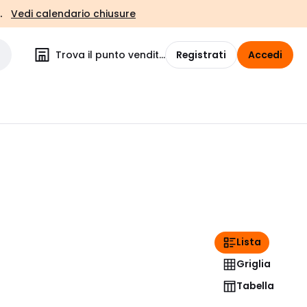
.
Vedi calendario chiusure
Trova il punto vendita
Registrati
Accedi
Lista
Griglia
Tabella