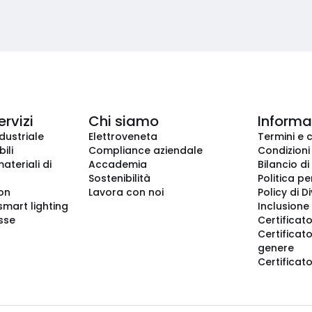
ervizi
Chi siamo
Informaz
dustriale
Elettroveneta
Termini e 
ili
Compliance aziendale
Condizioni
ateriali di
Accademia
Bilancio di
Sostenibilità
Politica pe
ion
Lavora con noi
Policy di D
smart lighting
Inclusione 
sse
Certificato
Certificato
genere
Certificat