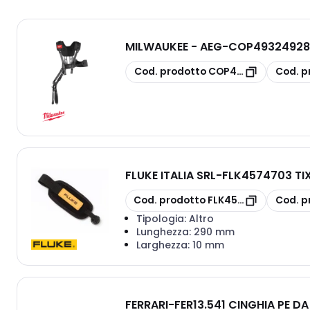
MILWAUKEE - AEG
-
COP49324928
copia
copia
Cod. prodotto
COP4932492849
Cod. p
FLUKE ITALIA SRL
-
FLK4574703 TIX
copia
copia
Cod. prodotto
FLK4574703
Cod. p
Tipologia:
Altro
Lunghezza:
290 mm
Larghezza:
10 mm
FERRARI
-
FER13.541 CINGHIA PE D