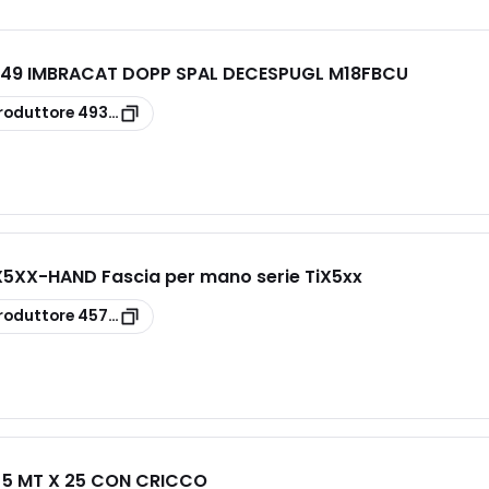
49 IMBRACAT DOPP SPAL DECESPUGL M18FBCU
roduttore
4932492849
5XX-HAND Fascia per mano serie TiX5xx
roduttore
4574703
A 5 MT X 25 CON CRICCO