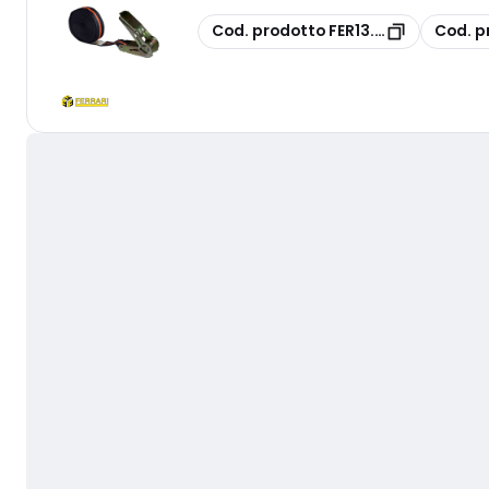
copia
copia
Cod. prodotto
FER13.541
Cod. p