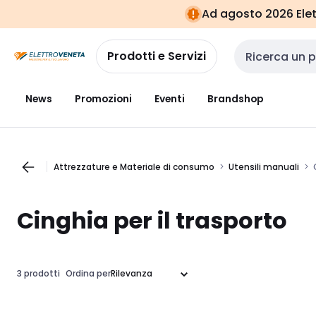
Vai alla
Vai
Ad agosto 2026 Elett
navigazione
alla
pagina
Prodotti e Servizi
Cerca input
News
Promozioni
Eventi
Brandshop
Attrezzature e Materiale di consumo
Utensili manuali
Cinghia per il trasporto
3 prodotti
Ordina per