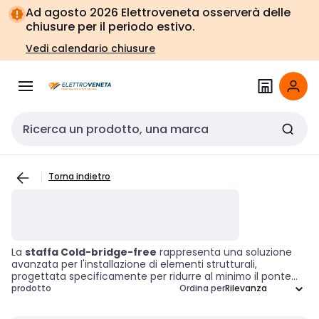
Vai alla
Vai
Ad agosto 2026 Elettroveneta osserverà delle
navigazione
alla
chiusure per il periodo estivo.
pagina
Vedi calendario chiusure
Cerca input
Torna indietro
La
staffa Cold-bridge-free
rappresenta una soluzione
avanzata per l'installazione di elementi strutturali,
progettata specificamente per ridurre al minimo il ponte
termico nelle applicazioni edilizie. Questi accessori sono
prodotto
Ordina per
fondamentali per garantire un'efficienza energetica
ottimale, limitando il trasferimento di calore e migliorando