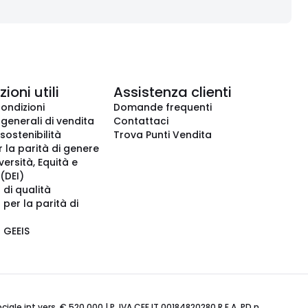
ioni utili
Assistenza clienti
condizioni
Domande frequenti
 generali di vendita
Contattaci
 sostenibilità
Trova Punti Vendita
r la parità di genere
iversità, Equità e
(DEI)
 di qualità
 per la parità di
o GEEIS
ale int.vers. € 520.000 | P. IVA CEE IT 00184820280 R.E.A. PD n.