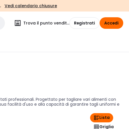
.
Vedi calendario chiusure
Trova il punto vendita
Registrati
Accedi
ati professionali. Progettato per tagliare vari alimenti con
a facilità d'uso e alla capacità di garantire tagli uniformi e
Lista
Griglia