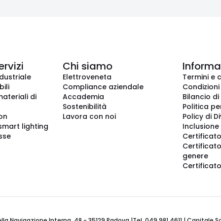
ervizi
Chi siamo
Informaz
dustriale
Elettroveneta
Termini e 
ili
Compliance aziendale
Condizioni
ateriali di
Accademia
Bilancio di
Sostenibilità
Politica pe
ion
Lavora con noi
Policy di D
smart lighting
Inclusione 
sse
Certificato
Certificato
genere
Certificat
 Navigazione Interna, 48 - 35129 Padova |Tel. 049 981 4611 | Capitale Soci