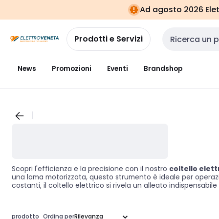
Vai alla
Vai
Ad agosto 2026 Elett
navigazione
alla
pagina
Prodotti e Servizi
Cerca input
News
Promozioni
Eventi
Brandshop
Scopri l'efficienza e la precisione con il nostro
coltello elett
una lama motorizzata, questo strumento è ideale per operazioni
costanti, il coltello elettrico si rivela un alleato indispensabil
prodotto
Ordina per