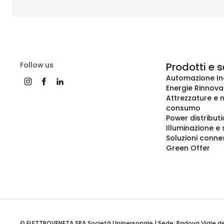
Follow us
Prodotti e s
Automazione In
Energie Rinnovab
Attrezzature e m
consumo
Power distribut
Illuminazione e 
Soluzioni conne
Green Offer
© ELETTROVENETA SPA Società Unipersonale | Sede: Padova Viale della