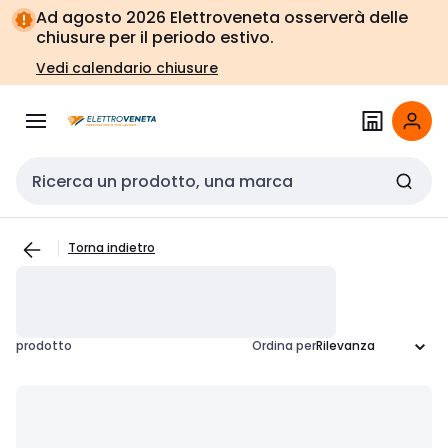
Vai alla
Vai
Ad agosto 2026 Elettroveneta osserverà delle
navigazione
alla
chiusure per il periodo estivo.
pagina
Vedi calendario chiusure
Cerca input
Torna indietro
prodotto
Ordina per