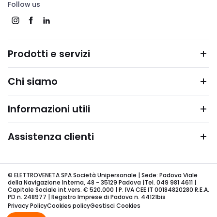
Follow us
Prodotti e servizi
Chi siamo
Informazioni utili
Assistenza clienti
© ELETTROVENETA SPA Società Unipersonale | Sede: Padova Viale
della Navigazione Interna, 48 - 35129 Padova |Tel. 049 981 4611 |
Capitale Sociale int.vers. € 520.000 | P. IVA CEE IT 00184820280 R.E.A.
PD n. 248977 | Registro Imprese di Padova n. 44121bis
Privacy Policy
Cookies policy
Gestisci Cookies