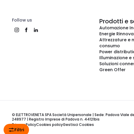
Follow us
Prodotti e s
Automazione In
Energie Rinnovab
Attrezzature e m
consumo
Power distribut
Illuminazione e 
Soluzioni conne
Green Offer
© ELETTROVENETA SPA Società Unipersonale | Sede: Padova Viale della
248977 | Registro Imprese di Padova n. 44121bis
Privacy Policy
Cookies policy
Gestisci Cookies
Filtri