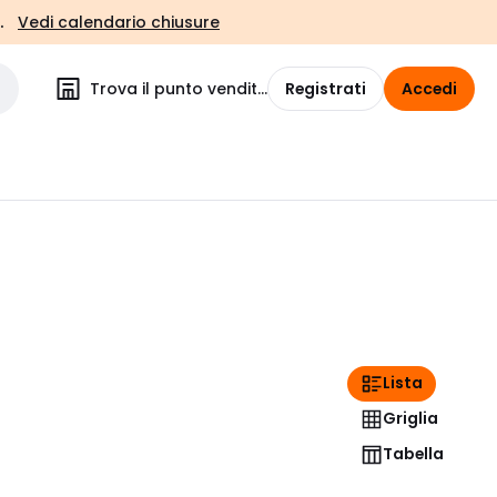
.
Vedi calendario chiusure
Trova il punto vendita
Registrati
Accedi
Lista
Griglia
Tabella