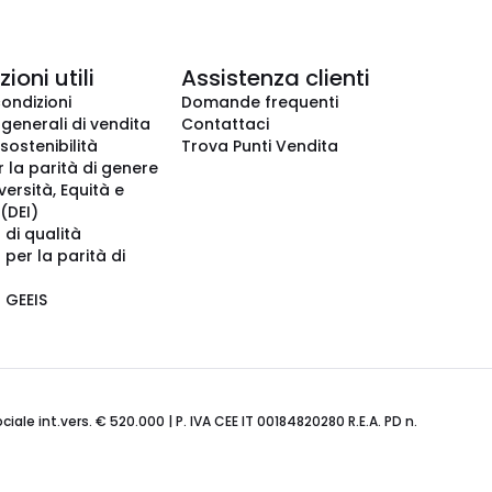
ioni utili
Assistenza clienti
condizioni
Domande frequenti
 generali di vendita
Contattaci
 sostenibilità
Trova Punti Vendita
r la parità di genere
iversità, Equità e
(DEI)
 di qualità
 per la parità di
o GEEIS
ale int.vers. € 520.000 | P. IVA CEE IT 00184820280 R.E.A. PD n.