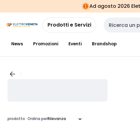
Vai alla
Vai
Ad agosto 2026 Elett
navigazione
alla
pagina
Prodotti e Servizi
Cerca input
News
Promozioni
Eventi
Brandshop
prodotto
Ordina per