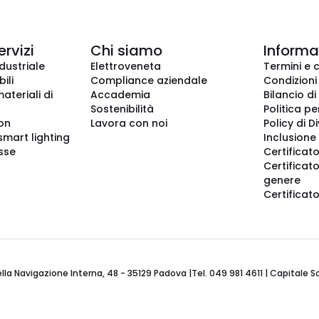
ervizi
Chi siamo
Informaz
dustriale
Elettroveneta
Termini e 
ili
Compliance aziendale
Condizioni
ateriali di
Accademia
Bilancio di
Sostenibilità
Politica pe
ion
Lavora con noi
Policy di D
smart lighting
Inclusione 
sse
Certificato
Certificato
genere
Certificat
 Navigazione Interna, 48 - 35129 Padova |Tel. 049 981 4611 | Capitale Soci