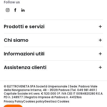
Follow us
Prodotti e servizi
Chi siamo
Informazioni utili
Assistenza clienti
© ELETTROVENETA SPA Società Unipersonale | Sede: Padova Viale
della Navigazione Interna, 48 - 35129 Padova |Tel. 049 981 4611 |
Capitale Sociale int.vers. € 520.000 | P. IVA CEE IT 00184820280 R.E.A.
PD n. 248977 | Registro Imprese di Padova n. 44121bis
Privacy Policy
Cookies policy
Gestisci Cookies