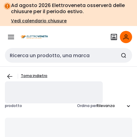
Vai alla
Vai
Ad agosto 2026 Elettroveneta osserverà delle
navigazione
alla
chiusure per il periodo estivo.
pagina
Vedi calendario chiusure
Cerca input
Torna indietro
prodotto
Ordina per