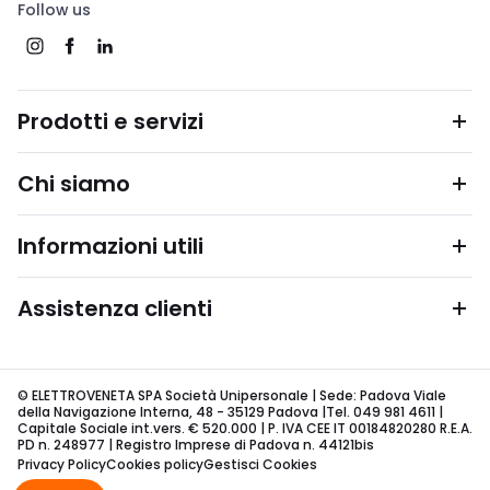
Follow us
Prodotti e servizi
Chi siamo
Informazioni utili
Assistenza clienti
© ELETTROVENETA SPA Società Unipersonale | Sede: Padova Viale
della Navigazione Interna, 48 - 35129 Padova |Tel. 049 981 4611 |
Capitale Sociale int.vers. € 520.000 | P. IVA CEE IT 00184820280 R.E.A.
PD n. 248977 | Registro Imprese di Padova n. 44121bis
Privacy Policy
Cookies policy
Gestisci Cookies