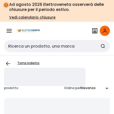
Vai alla
Vai
Ad agosto 2026 Elettroveneta osserverà delle
navigazione
alla
chiusure per il periodo estivo.
pagina
Vedi calendario chiusure
Cerca input
Torna indietro
prodotto
Ordina per