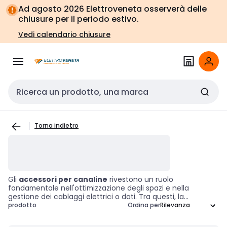
Vai alla
Vai
Ad agosto 2026 Elettroveneta osserverà delle
navigazione
alla
chiusure per il periodo estivo.
pagina
Vedi calendario chiusure
Cerca input
Torna indietro
Gli
accessori per canaline
rivestono un ruolo
fondamentale nell'ottimizzazione degli spazi e nella
gestione dei cablaggi elettrici o dati. Tra questi, la
copertura angolare per canaline a parete
è
prodotto
Ordina per
progettata per rifinire gli angoli delle canaline, garantendo
un aspetto ordinato e professionale. Utilizzare questi