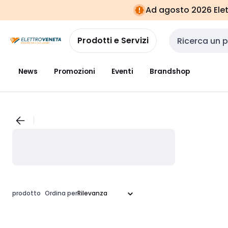
Vai alla
Vai
Ad agosto 2026 Elett
navigazione
alla
pagina
Prodotti e Servizi
Cerca input
News
Promozioni
Eventi
Brandshop
prodotto
Ordina per