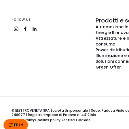
Follow us
Prodotti e s
Automazione In
Energie Rinnovab
Attrezzature e m
consumo
Power distribut
Illuminazione e 
Soluzioni conne
Green Offer
© ELETTROVENETA SPA Società Unipersonale | Sede: Padova Viale della
248977 | Registro Imprese di Padova n. 44121bis
Privacy Policy
Cookies policy
Gestisci Cookies
Filtri