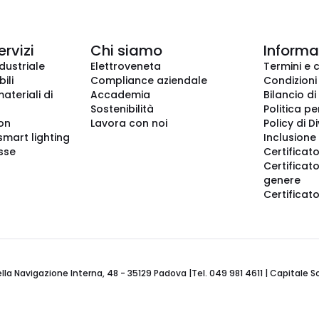
ervizi
Chi siamo
Informaz
dustriale
Elettroveneta
Termini e 
ili
Compliance aziendale
Condizioni
ateriali di
Accademia
Bilancio di
Sostenibilità
Politica pe
ion
Lavora con noi
Policy di D
smart lighting
Inclusione 
sse
Certificato
Certificato
genere
Certificat
 Navigazione Interna, 48 - 35129 Padova |Tel. 049 981 4611 | Capitale Soci