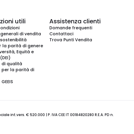
ioni utili
Assistenza clienti
condizioni
Domande frequenti
 generali di vendita
Contattaci
 sostenibilità
Trova Punti Vendita
r la parità di genere
iversità, Equità e
(DEI)
 di qualità
 per la parità di
o GEEIS
ale int.vers. € 520.000 | P. IVA CEE IT 00184820280 R.E.A. PD n.