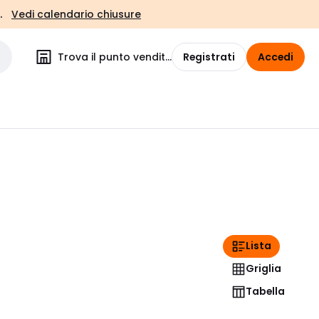
.
Vedi calendario chiusure
Trova il punto vendita
Registrati
Accedi
Lista
Griglia
Tabella