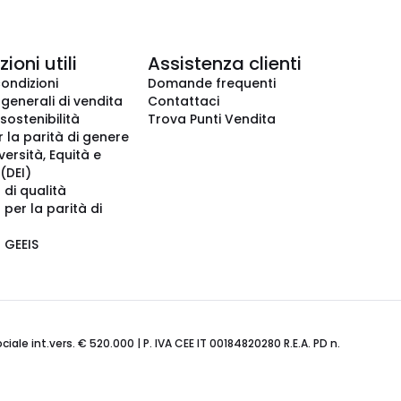
ioni utili
Assistenza clienti
condizioni
Domande frequenti
 generali di vendita
Contattaci
 sostenibilità
Trova Punti Vendita
r la parità di genere
iversità, Equità e
(DEI)
 di qualità
 per la parità di
o GEEIS
ale int.vers. € 520.000 | P. IVA CEE IT 00184820280 R.E.A. PD n.