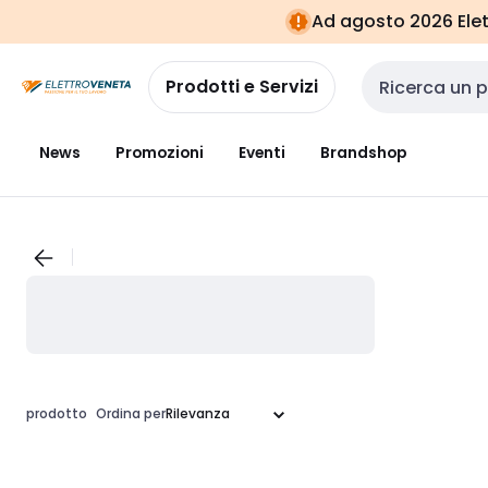
Vai alla
Vai
Ad agosto 2026 Elett
navigazione
alla
pagina
Prodotti e Servizi
Cerca input
News
Promozioni
Eventi
Brandshop
prodotto
Ordina per