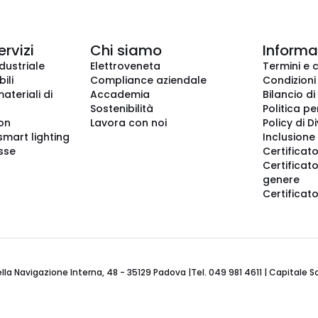
ervizi
Chi siamo
Informaz
dustriale
Elettroveneta
Termini e 
ili
Compliance aziendale
Condizioni
ateriali di
Accademia
Bilancio di
Sostenibilità
Politica pe
ion
Lavora con noi
Policy di D
smart lighting
Inclusione 
sse
Certificato
Certificato
genere
Certificat
 Navigazione Interna, 48 - 35129 Padova |Tel. 049 981 4611 | Capitale Soci