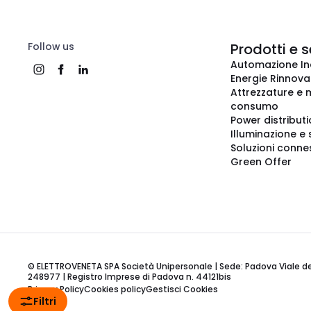
Follow us
Prodotti e s
Automazione In
Energie Rinnovab
Attrezzature e m
consumo
Power distribut
Illuminazione e 
Soluzioni conne
Green Offer
© ELETTROVENETA SPA Società Unipersonale | Sede: Padova Viale della
248977 | Registro Imprese di Padova n. 44121bis
Privacy Policy
Cookies policy
Gestisci Cookies
Filtri