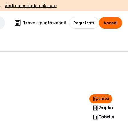
.
Vedi calendario chiusure
Trova il punto vendita
Registrati
Accedi
Lista
Griglia
Tabella