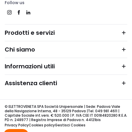
Follow us
Prodotti e servizi
Chi siamo
Informazioni utili
Assistenza clienti
© ELETTROVENETA SPA Società Unipersonale | Sede: Padova Viale
della Navigazione Interna, 48 - 35129 Padova |Tel. 049 981 4611 |
Capitale Sociale int.vers. € 520.000 | P. IVA CEE IT 00184820280 R.E.A.
PD n. 248977 | Registro Imprese di Padova n. 44121bis
Privacy Policy
Cookies policy
Gestisci Cookies