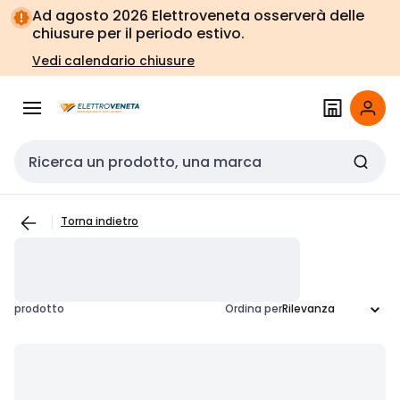
Vai alla
Vai
Ad agosto 2026 Elettroveneta osserverà delle
navigazione
alla
chiusure per il periodo estivo.
pagina
Vedi calendario chiusure
Cerca input
Torna indietro
prodotto
Ordina per