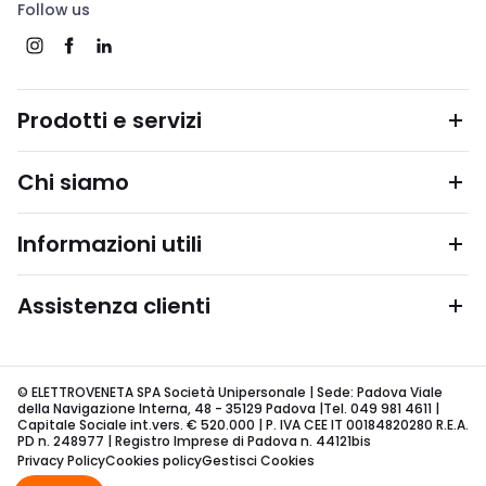
Follow us
Prodotti e servizi
Chi siamo
Informazioni utili
Assistenza clienti
© ELETTROVENETA SPA Società Unipersonale | Sede: Padova Viale
della Navigazione Interna, 48 - 35129 Padova |Tel. 049 981 4611 |
Capitale Sociale int.vers. € 520.000 | P. IVA CEE IT 00184820280 R.E.A.
PD n. 248977 | Registro Imprese di Padova n. 44121bis
Privacy Policy
Cookies policy
Gestisci Cookies