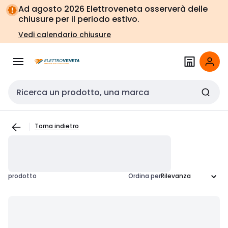
Vai alla
Vai
Ad agosto 2026 Elettroveneta osserverà delle
navigazione
alla
chiusure per il periodo estivo.
pagina
Vedi calendario chiusure
Cerca input
Torna indietro
prodotto
Ordina per