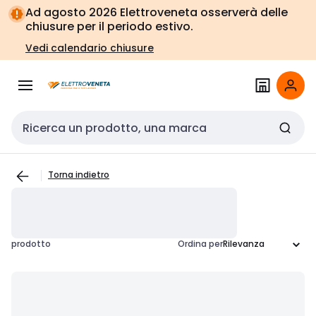
Vai alla
Vai
Ad agosto 2026 Elettroveneta osserverà delle
navigazione
alla
chiusure per il periodo estivo.
pagina
Vedi calendario chiusure
Cerca input
Torna indietro
prodotto
Ordina per