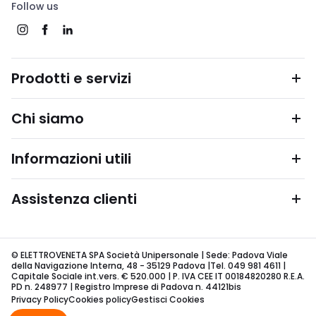
Follow us
Prodotti e servizi
Chi siamo
Informazioni utili
Assistenza clienti
© ELETTROVENETA SPA Società Unipersonale | Sede: Padova Viale
della Navigazione Interna, 48 - 35129 Padova |Tel. 049 981 4611 |
Capitale Sociale int.vers. € 520.000 | P. IVA CEE IT 00184820280 R.E.A.
PD n. 248977 | Registro Imprese di Padova n. 44121bis
Privacy Policy
Cookies policy
Gestisci Cookies