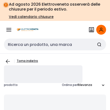
Vai alla
Vai
Ad agosto 2026 Elettroveneta osserverà delle
navigazione
alla
chiusure per il periodo estivo.
pagina
Vedi calendario chiusure
Cerca input
Torna indietro
prodotto
Ordina per