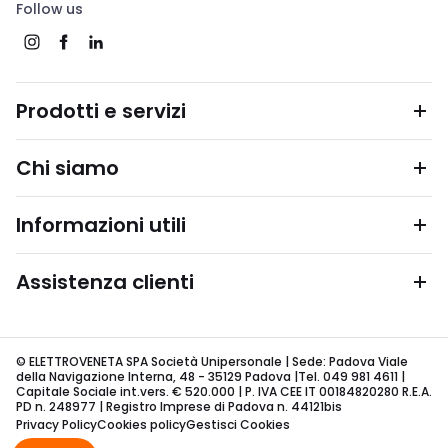
Follow us
Prodotti e servizi
Chi siamo
Informazioni utili
Assistenza clienti
© ELETTROVENETA SPA Società Unipersonale | Sede: Padova Viale
della Navigazione Interna, 48 - 35129 Padova |Tel. 049 981 4611 |
Capitale Sociale int.vers. € 520.000 | P. IVA CEE IT 00184820280 R.E.A.
PD n. 248977 | Registro Imprese di Padova n. 44121bis
Privacy Policy
Cookies policy
Gestisci Cookies